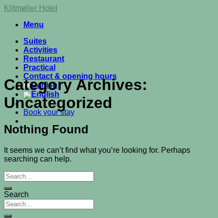
Skip
Klitmøller Hotel
to
Menu
content
Suites
Activities
Restaurant
Practical
Contact & opening hours
Category Archives:
Uncategorized
Book your stay
Nothing Found
It seems we can’t find what you’re looking for. Perhaps
searching can help.
Search