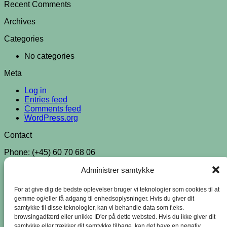
Recent Comments
Archives
Categories
No categories
Meta
Log in
Entries feed
Comments feed
WordPress.org
Contact
Phone: (+45) 60 70 68 06
Email: nielsjuel@gmail.com
Administrer samtykke
Ørhagevej 150, 7700 Thisted, Danmark
For at give dig de bedste oplevelser bruger vi teknologier som cookies til at
gemme og/eller få adgang til enhedsoplysninger. Hvis du giver dit
Traveller Review Award 2025
samtykke til disse teknologier, kan vi behandle data som f.eks.
browsingadfærd eller unikke ID'er på dette websted. Hvis du ikke giver dit
samtykke eller trækker dit samtykke tilbage, kan det have en negativ