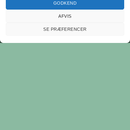
GODKEND
AFVIS
SE PRÆFERENCER
KONTAKT
Tlf: (+45) 60 70 68 06
Email: nielsjuel@gmail.com