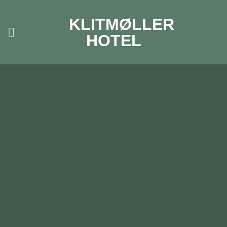
Skip
to
KLITMØLLER
content
HOTEL